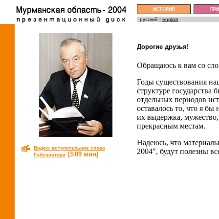
ИСТОРИЯ
ПР
русский |
english
Дорогие друзья!
Обращаюсь к вам со сл
Годы существования на
структуре государства
отдельных периодов ис
оставалось то, что я бы
их выдержка, мужество,
прекрасным местам.
Надеюсь, что материалы
Видео: вступительное слово
2004", будут полезны вс
(3:09 мин)
Губернатора